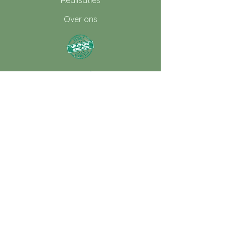
Realisaties
Over ons
Samenwerken?
VRAAG JE OFFERTE AAN
Cilergy BV
Iepenstraat 5
Kortenberg ​
Info@cilergy.be
02 479 97 20
BE0781.771.795