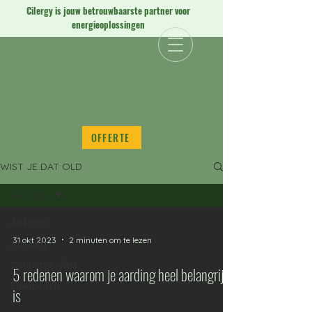
Cilergy is jouw betrouwbaarste partner voor
energieoplossingen
Y
Y
our energy, our
our energy, our
OFFERTE
WIST JE DAT OLD
All Posts
All Posts
31 okt 2023
2 minuten om te lezen
Aarding
Zonnepanelen
5 redenen waarom je aarding heel belangrijk
Elektriciteit
is