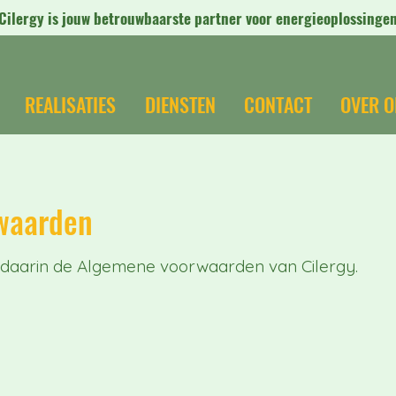
Cilergy is jouw betrouwbaarste partner voor energieoplossinge
r priority
r priority
REALISATIES
DIENSTEN
CONTACT
OVER O
waarden
t daarin de Algemene voorwaarden van Cilergy.