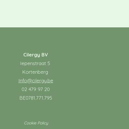
Cilergy BV
Iepenstraat 5
Kortenberg ​
Info@cilergy.be
02 479 97 20
BE0781.771.795
Cookie Policy