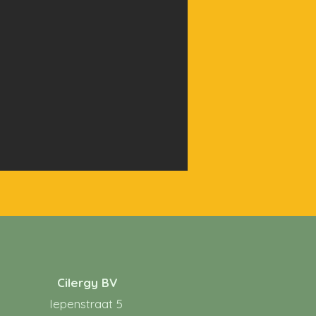
Cilergy BV
Iepenstraat 5