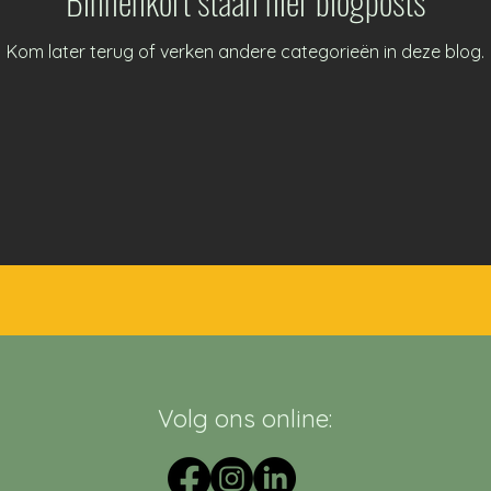
Binnenkort staan hier blogposts
Kom later terug of verken andere categorieën in deze blog.
Volg ons online: