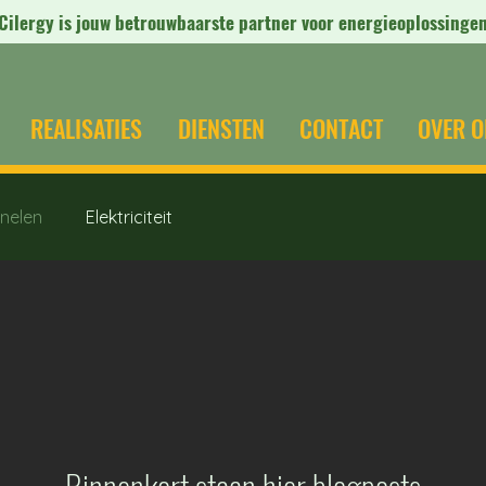
Cilergy is jouw betrouwbaarste partner voor energieoplossinge
r priority
r priority
REALISATIES
DIENSTEN
CONTACT
OVER O
nelen
Elektriciteit